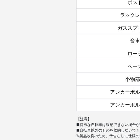
ポス
ラックレ
ガススプ
台車
ロー
ベー
小物部
アンカーボル
アンカーボル
【注意】
■特殊な自転車は収納できない場合が
■自転車以外のものを収納しないでく
※製品改良のため、予告なしに仕様の