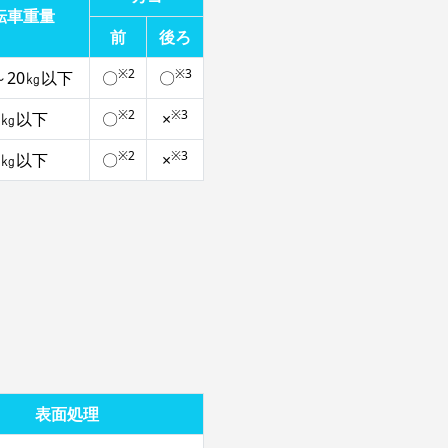
転車重量
前
後ろ
※2
※3
～20㎏以下
〇
〇
※2
※3
5㎏以下
〇
×
※2
※3
5㎏以下
〇
×
表面処理