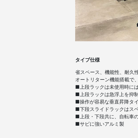
タイプ仕様
省スペース、機能性、耐久
オートリターン機能搭載で
■上段ラックは未使用時に
■上段ラックは急浮上を抑
■操作が容易な垂直昇降タ
■下段スライドラックはス
■上段・下段共に、自転車
■サビに強いアルミ製