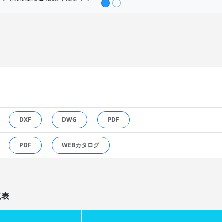
DXF
DWG
PDF
PDF
WEBカタログ
覧表