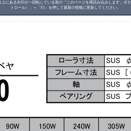
上にある矢印が一回転している形の「このページを再読み込みします」ボタン
トロール）」＋「F5」を押して最新の情報に更新してください。