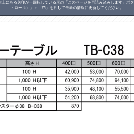
上にある矢印が一回転している形の「このページを再読み込みします」ボタン
トロール）」＋「F5」を押して最新の情報に更新してください。