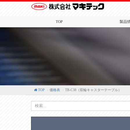
TOP
製品
TOP
価格表
TB-C38（双輪キャスターテーブル）