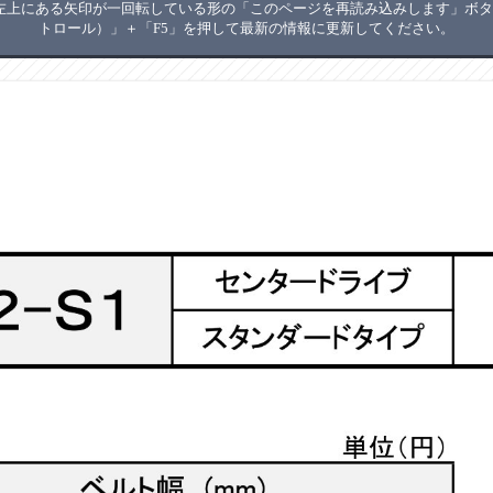
上にある矢印が一回転している形の「このページを再読み込みします」ボタン
トロール）」＋「F5」を押して最新の情報に更新してください。