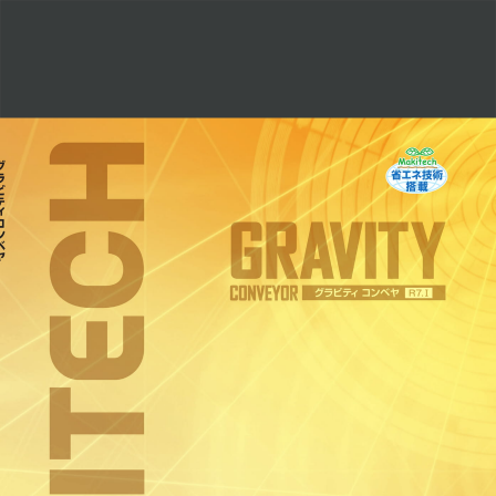
グ
ラ
ビ
テ
ィ
コ
ン
ベ
ヤ
株
式
会
社
マ
キ
テ
ッ
ク