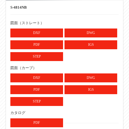
S-4814NB
ローラ強度
110
390W（kg）
図面（ストレート）
・単位：mm
DXF
DWG
PDF
IGS
STEP
図面（カーブ）
DXF
DWG
PDF
IGS
STEP
カタログ
PDF