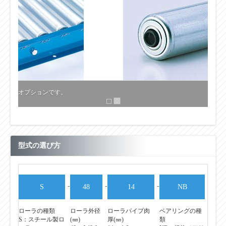
型式の選び方
-
-
-
S
48
14
NB
ローラの種類
ローラ外径
ローラパイプ肉
ベアリングの種
S：スチール製ロ
(㎜)
厚(㎜)
類