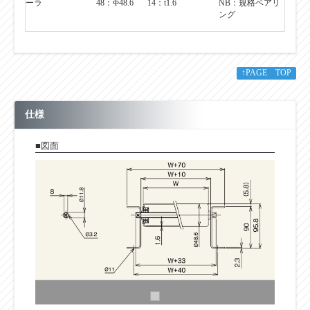
ーラ
48：Φ48.6
14：t1.6
NB：規格ベアリ
ング
↑PAGE TOP
仕様
■図面