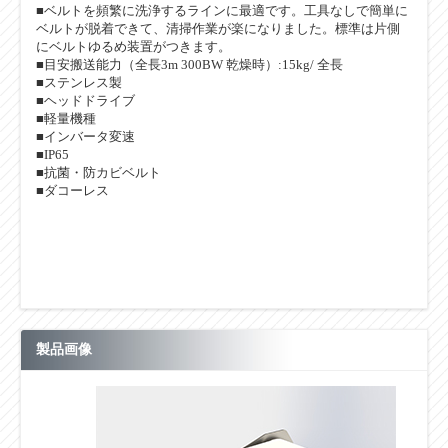
■ベルトを頻繁に洗浄するラインに最適です。工具なしで簡単に
ベルトが脱着できて、清掃作業が楽になりました。標準は片側
にベルトゆるめ装置がつきます。
■目安搬送能力（全長3m 300BW 乾燥時）:15kg/ 全長
■ステンレス製
■ヘッドドライブ
■軽量機種
■インバータ変速
■IP65
■抗菌・防カビベルト
■ダコーレス
製品画像