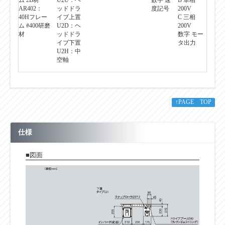
AR402：
ッドドラ
度記号
200V
40Hフレー
イブ上置
C 三相
ム #400研磨
U2D：ヘ
200V
材
ッドドラ
数字 モー
イブ下置
タ出力
U2H：中
空軸
↑PAGE TOP
仕様
■図面