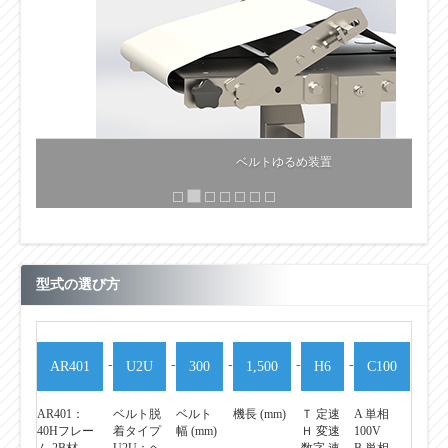
ベルトゆるめ装置
型式の選び方
-
-
-
-
-
AR401
U2U
300
1,500
H6
C100
AR401：
ベルト脱
ベルト
機長 (mm)
Ｔ 定速
A 単相
40Hフレー
着タイプ
幅 (mm)
Ｈ 変速
100V
ム 2B材
U2U：ヘ
数字 速
B 単相