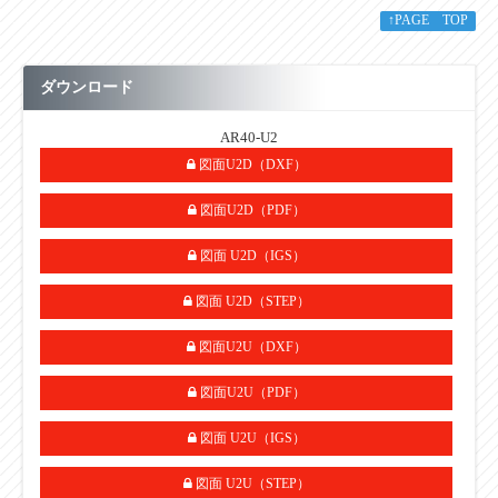
SUS304 40H（401：2B材 402：
↑PAGE TOP
フレーム
#400研磨材）
ベルト
樹脂製食品ベルト（抗菌・防カビ）
ダウンロード
搬送能力
15（Kg/台）
AR40-U2
90W・100W（※単相100V、200Vで
図面U2D（DXF）
モータ出力
100Wの場合は変速のみとなります）
図面U2D（PDF）
AC100V（単相）・AC200V（単
電源
相）・AC200V（三相）
図面 U2D（IGS）
オプション
ガイド・着脱脚・ON/OFFスイッチ
図面 U2D（STEP）
・単位：㎜
図面U2U（DXF）
図面U2U（PDF）
■その他
図面 U2U（IGS）
図面 U2U（STEP）