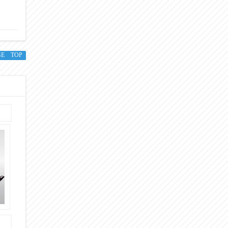
GE TOP
さ