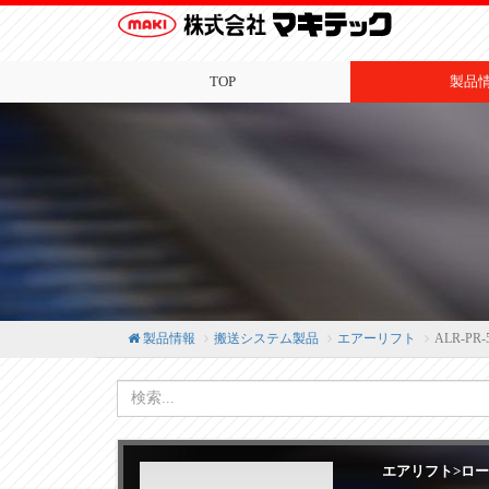
TOP
製品
製品情報
搬送システム製品
エアーリフト
ALR-PR-
エアリフト>ロ