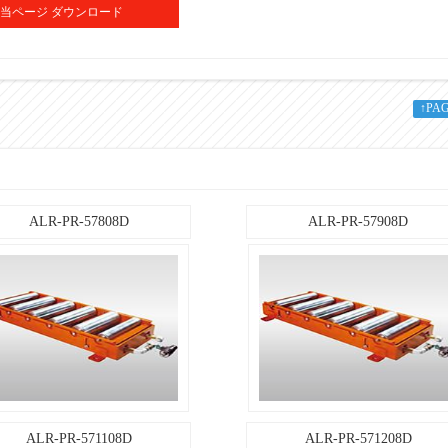
ALR-PR-57708D
図面(DXF)
図面(PDF)
708
当ページ ダウンロード
600
5
↑PA
11
31.5
リフト本体に等分布荷重の際の概算理論値です。選定時には耐荷重値(㎏)の70％で選定して下
ALR-PR-57808D
ALR-PR-57908D