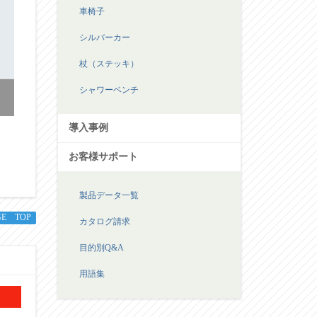
車椅子
シルバーカー
杖（ステッキ）
シャワーベンチ
導入事例
お客様サポート
製品データ一覧
カタログ請求
目的別Q&A
GE TOP
用語集