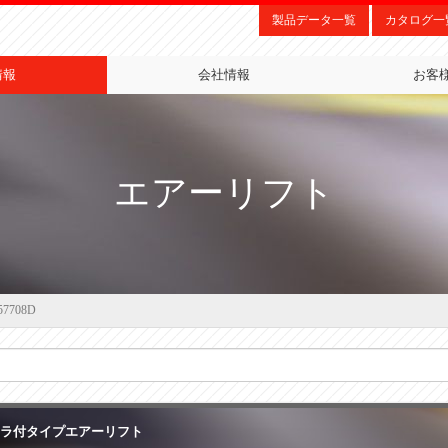
製品データ一覧
カタログ一
情報
会社情報
お客
エアーリフト
57708D
ーラ付タイプエアーリフト