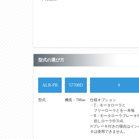
型式の選び方
-
-
ALR-PR
57708D
#
型式
機長：708㎜
仕様オプション
・T：モータローラと
フリーローラとを一本毎
・B：モータローラブレーキ
但しローラ巾314L