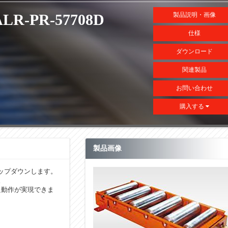
ALR-PR-57708D
製品説明・画像
仕様
ダウンロード
関連製品
お問い合わせ
購入する
製品画像
ップダウンします。
。
た動作が実現できま