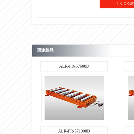
ALR-PR-57708D
型式
全長（L）
カタログ該
取付ピッチ（P）
モータローラ本数
空気消費量（Nℓ）
目安自重（kg）
関連製品
・単位：㎜
・耐荷重値(kg)は内圧0.5MPa(5㎏/㎤)時のエアー
ALR-PR-57608D
い。
■その他