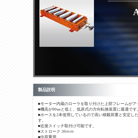
製品説明
■モーター内蔵のローラを取り付けた上部フレームがア
■機高が90㎜と低く、低床式の方向転換装置に最適です
■ホースを2本使用しているので高い積載荷重と安定し
す。
■近接スイッチ取付け可能です。
■ストローク:30ｍｍ
■中荷重用