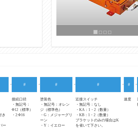
標準色（無記号）
・オレンジ（C12-60X)
・マンセル記号：2.5YR 6/14 近似
-
-
-
-
-
#
#
#
#
接続口径
塗装色
近接スイッチ
速度
・無記号：
・無記号：オレン
・無記号：なし
Φ12（標準）
ジ（標準色）
・KA：1・2（数量）
付き
・2:Φ16
・G：メジャーグリ
・KB：1・2（数量）
ーン
ブラケットのみの場合はK