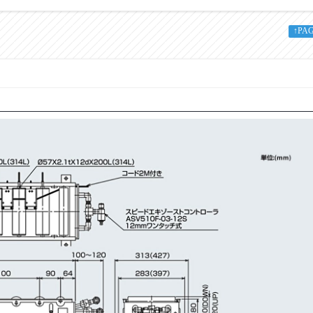
バー
・Y：イエロー
を省いて下さい。
↑PA