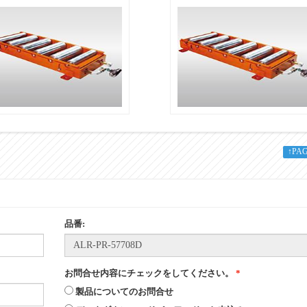
ALR-PR-571808D
ALR-PR-572008D
↑PA
品番: