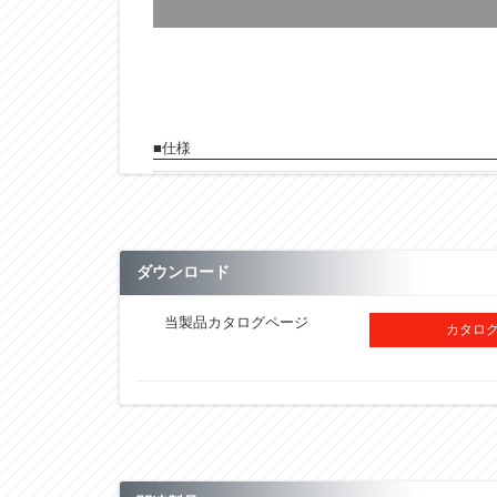
■仕様
型式
ベルト巾
D
ダウンロード
ℓ1
当製品カタログページ
カタログ
ℓ2
ℓ3
c
a