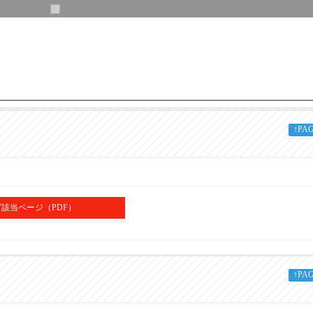
CNR3-750
↑PA
750
120
265
該当ページ（PDF）
273
295
3
↑PA
8