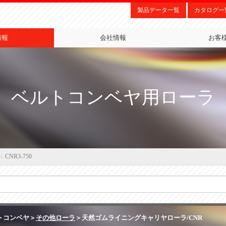
製品データ一覧
カタログ一
情報
会社情報
お客
ベルトコンベヤ用ローラ
CNR3-750
トコンベヤ＞
その他ローラ
＞天然ゴムライニングキャリヤローラ/CNR