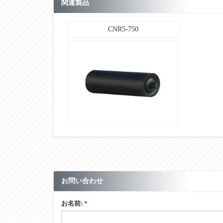
e
関連製品
d
CNR5-750
BB No.
ローラ重量(㎏)
単位：㎜
■その他
お問い合わせ
お名前:
*