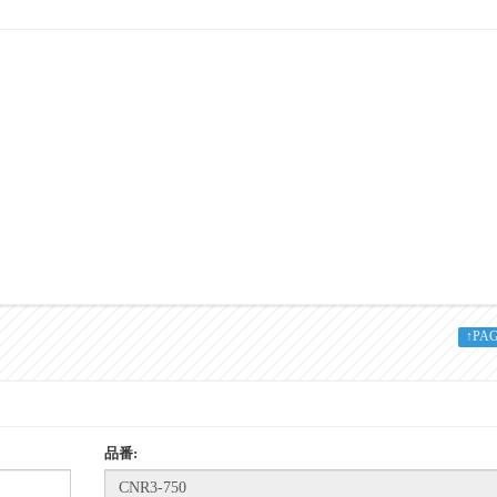
14
20
6204 2RS
4.2
↑PA
品番: