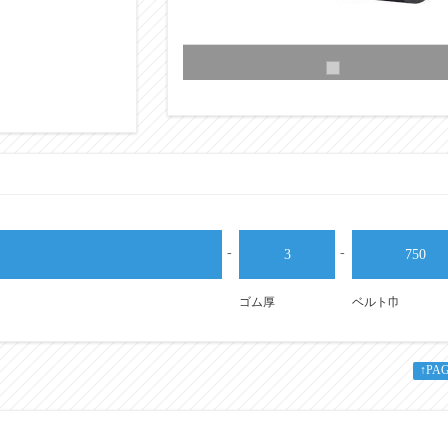
-
-
3
750
ゴム厚
ベルト巾
↑PA