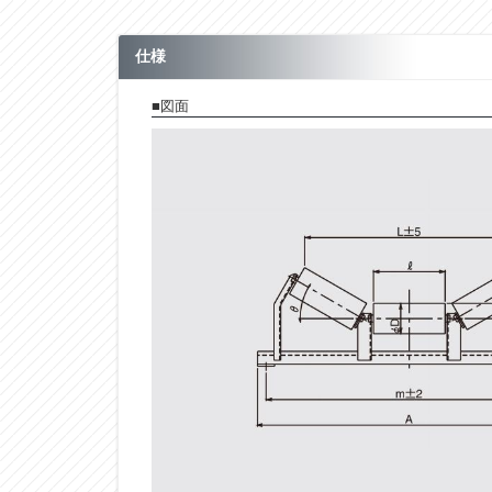
仕様
■図面