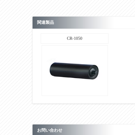
H1
H2
H3
関連製品
L
CR-1050
n
B
t
セット重量(kg）
スタンド重量（kg）
単位：㎜
■その他
お問い合わせ