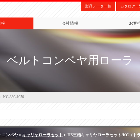
製品データ一覧
カタログ一
情報
会社情報
お客
ベルトコンベヤ用ローラ
KC-330-1050
トコンベヤ＞
キャリヤローラセット
＞JIS三槽キャリヤローラセット/KC（ト