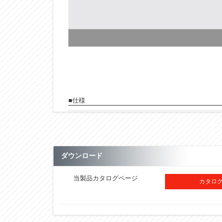
■仕様
型式
ベルト巾
D
ダウンロード
ℓ
当製品カタログページ
カタログ
m
A