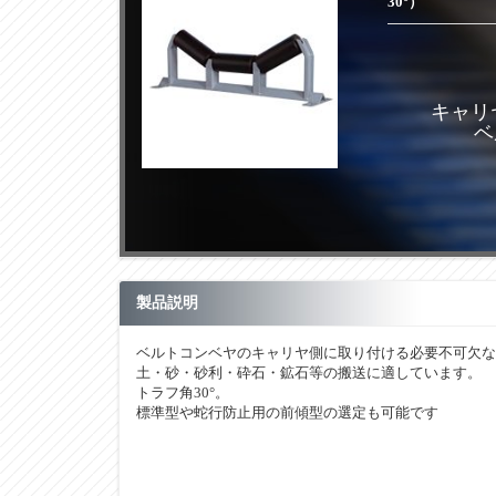
30°）
キャリヤ
ベ
製品説明
ベルトコンベヤのキャリヤ側に取り付ける必要不可欠な
土・砂・砂利・砕石・鉱石等の搬送に適しています。
トラフ角30°。
標準型や蛇行防止用の前傾型の選定も可能です