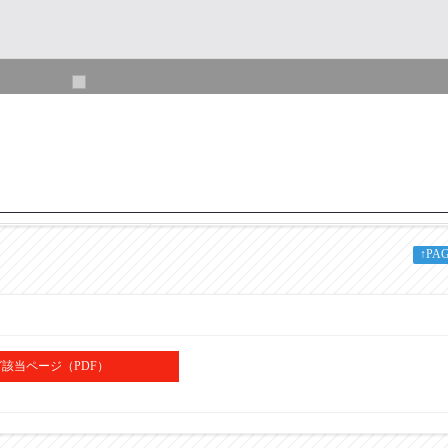
KC-330-1050
↑PA
1050
139.8
370
該当ページ（PDF）
1340
1390