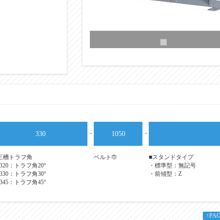
-
-
330
1050
三槽トラフ角
ベルト巾
■スタンドタイプ
320：トラフ角20°
・標準型：無記号
330：トラフ角30°
・前傾型：Z
345：トラフ角45°
↑PA