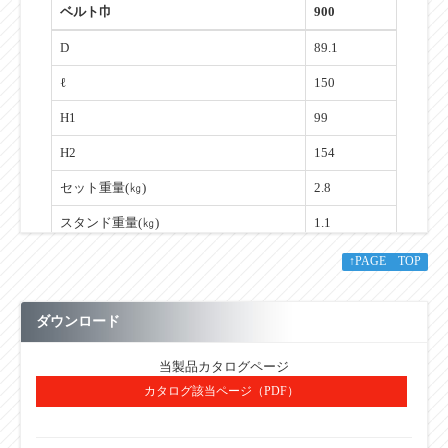
ベルト巾
900
D
89.1
ℓ
150
H1
99
H2
154
セット重量(㎏)
2.8
スタンド重量(㎏)
1.1
↑PAGE TOP
単位：㎜
ダウンロード
当製品カタログページ
■その他
カタログ該当ページ（PDF）