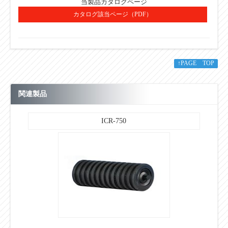
当製品カタログページ
カタログ該当ページ（PDF）
B
210
t
6.0
セット重量(kg）
21.6
↑PAGE TOP
スタンド重量（kg）
10.5
関連製品
単位：㎜
ICR-750
■その他