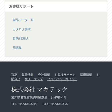
お客様サポート
製品データ一覧
カタログ請求
目的別Q&A
用語集
TOP
製品情報
会社情報
お客様サポート
採用情報
お
問合せ
サイトマップ
プライバシーポリシー
株式会社 マキテック
愛知県名古屋市熱田区旗屋一丁目9番21号
TEL．052-681-3205 FAX．052-681-3387