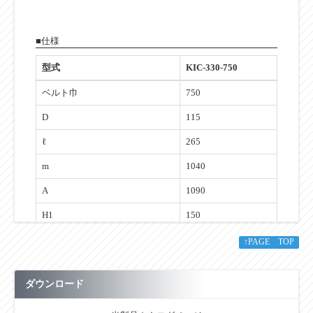
■仕様
型式
KIC-330-750
ベルト巾
750
D
115
ℓ
265
m
1040
A
1090
H1
150
H2
208
↑PAGE TOP
H3
337
ダウンロード
L
753
n
160