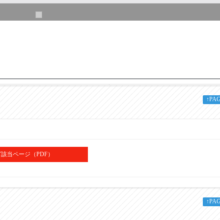
KVRP-500
↑PA
500
89.1
235
該当ページ（PDF）
740
790
78
↑PA
139