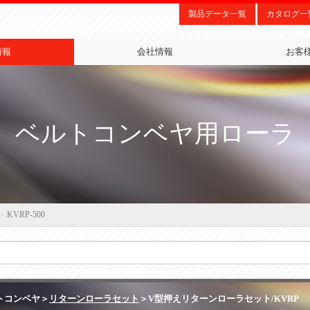
製品データ一覧
カタログ一
情報
会社情報
お客
ベルトコンベヤ用ローラ
KVRP-500
トコンベヤ＞
リターンローラセット
＞V型押えリターンローラセット/KVRP