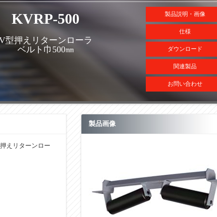
KVRP-500
製品説明・画像
仕様
V型押えリターンローラ
ベルト巾500㎜
ダウンロード
関連製品
お問い合わせ
製品画像
型押えリターンロー