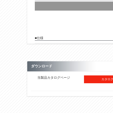
■仕様
型式
ベルト巾
D
ダウンロード
ℓ
当製品カタログページ
カタログ
m
A
H1
H2