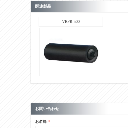
h
関連製品
L
VRPR-500
n
B
t
セット重量(㎏)
ブラケット(2枚分)重量(㎏)
単位：㎜
■その他
お問い合わせ
お名前:
*