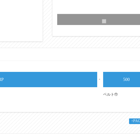
-
RP
500
ベルト巾
↑PA