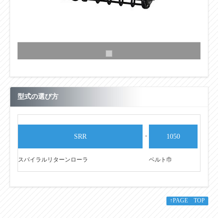
型式の選び方
-
SRR
1050
スパイラルリターンローラ
ベルト巾
↑PAGE TOP