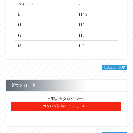
ベルト巾
750
D
114.3
ℓ1
110
ℓ2
118
ℓ3
140
c
3
a
8
↑PAGE TOP
e
14
ダウンロード
d
20
BB No.
6204 2RS
当製品カタログページ
カタログ該当ページ（PDF）
ローラ重量(kg）
2.2
単位：㎜