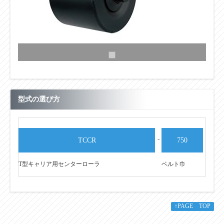
型式の選び方
-
TCCR
750
T型キャリア用センターローラ
ベルト巾
↑PAGE TOP