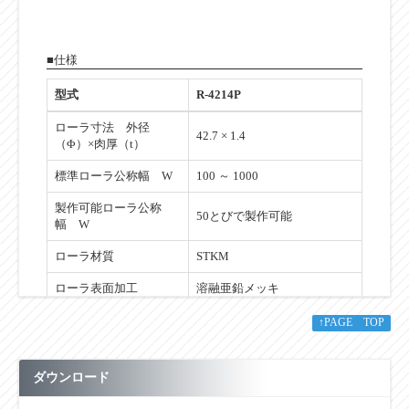
■仕様
型式
R-4214P
ローラ寸法 外径
42.7 × 1.4
（Φ）×肉厚（t）
標準ローラ公称幅 W
100 ～ 1000
製作可能ローラ公称
50とびで製作可能
幅 W
ローラ材質
STKM
ローラ表面加工
溶融亜鉛メッキ
ベアリング種類
プレス
↑PAGE TOP
ベアリング材質
SS400
ダウンロード
ベアリング内径
12.2
db（Φ）