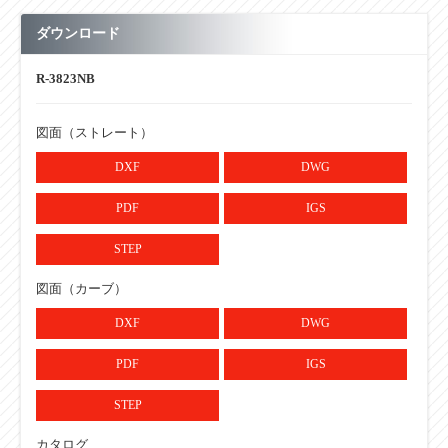
カーブ内R R
900
ダウンロード
単位：㎜
R-3823NB
図面（ストレート）
DXF
DWG
PDF
IGS
STEP
図面（カーブ）
DXF
DWG
PDF
IGS
STEP
カタログ