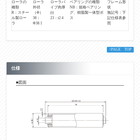
種類
外径
イプ肉厚
NB：規格ベアリン
状
R：スチー
（Φ）
(t)
グ、樹脂製一体型ボ
無記号：下
ル製ロー
38：
23：t2.4
ス
記仕様表参
ラ
Φ38.1
照
↑PAGE TOP
仕様
■図面