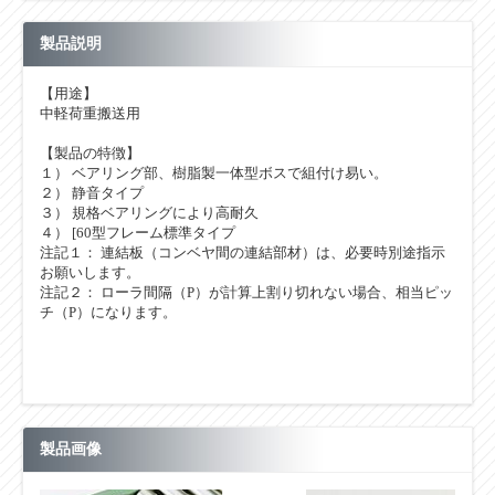
製品説明
【用途】
中軽荷重搬送用
【製品の特徴】
１） ベアリング部、樹脂製一体型ボスで組付け易い。
２） 静音タイプ
３） 規格ベアリングにより高耐久
４） [60型フレーム標準タイプ
注記１： 連結板（コンベヤ間の連結部材）は、必要時別途指示
お願いします。
注記２： ローラ間隔（P）が計算上割り切れない場合、相当ピッ
チ（P）になります。
製品画像