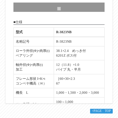
■仕様
型式
R-3823NB
名称記号
R-3823NB
ローラ外径(Φ)×肉厚(t)
38.1×2.4 めっき付
ベアリング
6201Z ボス付
軸外径(Φ)×肉厚(t)
12（11.8）×1.0
加工
パイプ 丸・半月
フレーム形状 I×K×t
［60×30×2.3
コンベヤ機高（Ｈ）
67
機長 L
1,000・1,500・2,000・3,000
100～1,000
ローラ幅 W
フリーサイズ製作可能
↑PAGE TOP
ローラ間隔 P
50・75・100・150