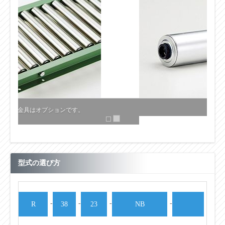
型式の選び方
-
-
-
-
R
38
23
NB
ローラの
ローラ
ローラパ
ベアリングの種類
フレーム形