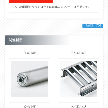
・こちらの図面のダウンロードにはID/パスワードは不要です。
【ローラコンベヤ仕様】
焼付塗装
フレーム仕様：表面処理
【ローラコンベヤ仕様】
○
↑PAGE TOP
標準機長製作範囲：1000L
【ローラコンベヤ仕様】
○
標準機長製作範囲：1500L
関連製品
【ローラコンベヤ仕様】
○
標準機長製作範囲：2000L
R-4214P
RZ-4214P
【ローラコンベヤ仕様】
○
標準機長製作範囲：3000L
【ローラコンベヤ仕様】
標準機長製作範囲：
○
カーブ 内R900
【ローラコンベヤ仕様】
50・75・100・150
標準ローラ間隔：ピッチＰ
【ローラコンベヤ仕様】
49
R-4214P
R-4214PD
機高（ローラ上面）Ｈ