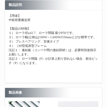
製品説明
【用途】
中軽荷重搬送用
【製品の特徴】
１） ローラ径φ42.7、ローラ間隔 最小P50です。
２） ローラ幅(公称)は100W～1,000Wの50mmとびが標準です。
３） プレスベアリング、安価タイプ
４） ［40型低床型フレーム
注記１： 連結板（コンベヤ間の連結部材）は、必要時別途指示
お願いします。
注記２： ローラ間隔（P）が計算上割り切れない場合、相当ピッ
チ（P）になります。
製品画像