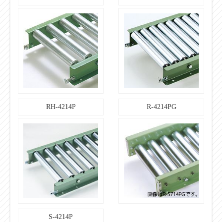
【標準軸仕様】
軸軽（φ）×肉厚（t）
12（11.8）×1.0
公称（実寸）
【標準軸仕様】
W＋40
軸長（mm）
【標準軸仕様】
パイプ
形状
【標準軸仕様】
RH-4214P
R-4214PG
丸・半月/ヨコピン穴
加工
【標準軸仕様】
STKM11A
材質
【標準軸仕様】
×
めっき
単位：㎜
S-4214P