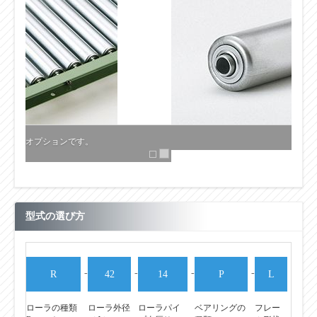
型式の選び方
-
-
-
-
R
42
14
P
L
ローラの種類
ローラ外径
ローラパイ
ベアリングの
フレー
R：スチール
（Φ）
プ肉厚(t)
種類
ム形状