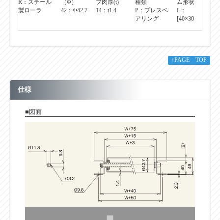
製ローラ
42：Φ42.7
14：t1.4
P：プレスベ
L：
アリング
[40×30
↑PAGE TOP
仕様
■図面