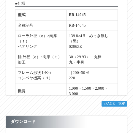
■仕様
型式
RB-14045
名称記号
RB-14045
ローラ外径（φ）×肉厚
139.8×4.5 めっき無し
（ｔ）
（黒）
ベアリング
6206ZZ
軸 外径（φ）×肉厚（ｔ）
30（29.93） 丸棒
加工
丸・半月
フレーム形状 I×K×t
［200×50×6
コンベヤ機高（Ｈ）
220
1,000・1,500・2,000・
機長 L
3,000
↑PAGE TOP
100～1,500
ローラ幅 W
フリーサイズ製作可能
ローラ間隔 P
150・200・300
ダウンロード
カーブ内R R
なし