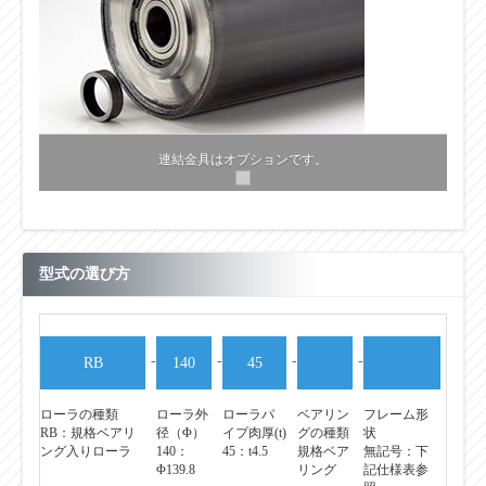
連結金具はオプションです。
型式の選び方
-
-
-
-
RB
140
45
ローラの種類
ローラ外
ローラパ
ベアリン
フレーム形
RB：規格ベアリ
径（Φ）
イプ肉厚(t)
グの種類
状
ング入りローラ
140：
45：t4.5
規格ベア
無記号：下
Φ139.8
リング
記仕様表参