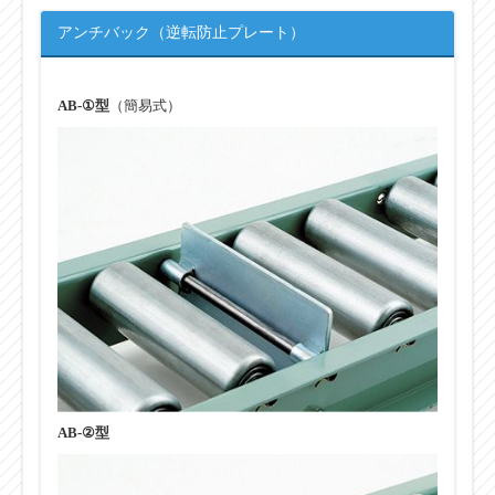
アンチバック（逆転防止プレート）
AB-①型
（簡易式）
AB-②型