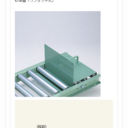
G-①型
（ワンタッチ式）