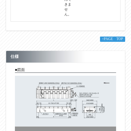
ータ
は使
用で
きま
せ
ん。
↑PAGE TOP
仕様
■図面