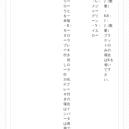
ーラ
（標
・
と
準
KA：
フ
色）
1・
リー
・G：
2（数
ロー
メジ
量）
ラと
ャー
・
を一
グリ
KB：
本毎
ーン
1・
・B：
・Y：
2（数
モー
イエ
量）
タロ
ロー
ブラ
ーラ
ケッ
ブレ
トの
ーキ
みの
付き
場合
但
はKを
しロ
省い
ーラ
て下
巾
さ
314L
い。
※ブ
レー
キ付
きの
場合
はイ
ンバ