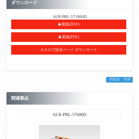
空気消費量（Nℓ）
70
目安自重（kg）
140.0
ダウンロード
・単位：㎜
ALR-PRL-571800D
・耐荷重値(kg)は内圧0.5MPa(5㎏/㎤)時のエアーリフト本体に等
分布荷重の際の概算理論値です。選定時には耐荷重値(㎏)の70％
図面(DXF)
で選定して下さい。
図面(PDF)
カタログ該当ページ ダウンロード
■その他
↑PAGE TOP
関連製品
ALR-PRL-57600D