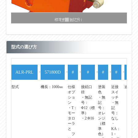
標準色（無記号）
・オレンジ（C12-60X)
・マンセル記号：2.5YR 6/14 近似
型式の選び方
-
-
-
-
-
-
-
ALR-PRL
571800D
#
#
#
#
#
型式
機長：1000㎜
仕様
接続口
塗装
近接
速度
オプ
径
色
スイ
ショ
・無記
・無
ッチ
ン
号：
記
・無
・T：
Φ12（標
号：
記
モー
準）
オレ
号：
タロ
・2:Φ16
ンジ
なし