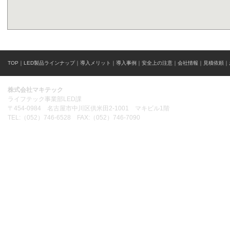
TOP
｜
LED製品ラインナップ
｜
導入メリット
｜
導入事例
｜
安全上の注意
｜
会社情報
｜
見積依頼
｜
株式会社マキテック
ライフテック事業部LED課
〒454-0984 名古屋市中川区供米田2-1001 マキビル1階
TEL:（052）746-6528 FAX:（052）746-7090