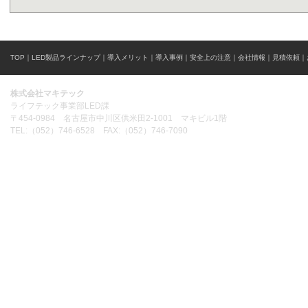
TOP
｜
LED製品ラインナップ
｜
導入メリット
｜
導入事例
｜
安全上の注意
｜
会社情報
｜
見積依頼
｜
株式会社マキテック
ライフテック事業部LED課
〒454-0984 名古屋市中川区供米田2-1001 マキビル1階
TEL:（052）746-6528 FAX:（052）746-7090