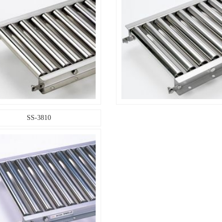
［60×30×2
SUS304
2B材
○
○
SS-3810
○
○
○
50・75・100・150