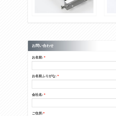
【ローラコンベヤ仕様】
機高（ローラ上面）Ｈ
【標準軸仕様】
軸軽（φ）×肉厚（t） 公称（実寸）
【標準軸仕様】
軸長（mm）
お問い合わせ
【標準軸仕様】
形状
お名前:
*
【標準軸仕様】
加工
お名前ふりがな:
*
【標準軸仕様】
材質
【標準軸仕様】
会社名:
*
表面処理
単位：mm
※フリーサイズとはローラ幅Wが50mmとび以外を指し、
ご住所:
*