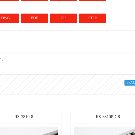
100～600
DWG
PDF
IGS
STEP
W+13
100
す。
600
50とび
↑PA
SUS304
♯400研磨
RS-3810-8
RS-3810PD-8
プレス