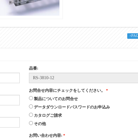
67
12×1.0
↑PA
W＋35
パイプ
品番:
丸・半月/ タテピン穴
お問合せ内容にチェックをしてください。
*
SUS304
製品についてのお問合せ
データダウンロードパスワードのお申込み
♯400研磨
カタログご請求
その他
○印の場合違うサイズの製作が可能です。
お問い合わせ内容:
*