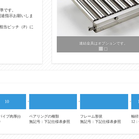
標準です。
別途指示お願いしま
相当ピッチ（P）に
-
-
-
10
イプ肉厚(t)
ベアリングの種類
フレーム形状
軸径
0
無記号：下記仕様表参照
無記号：下記仕様表参照
12：