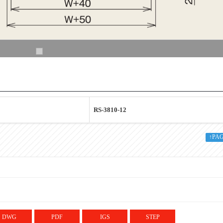
RS-3810-12
RS-3810-12
↑PA
38.1
1.0
12.2
DWG
PDF
IGS
STEP