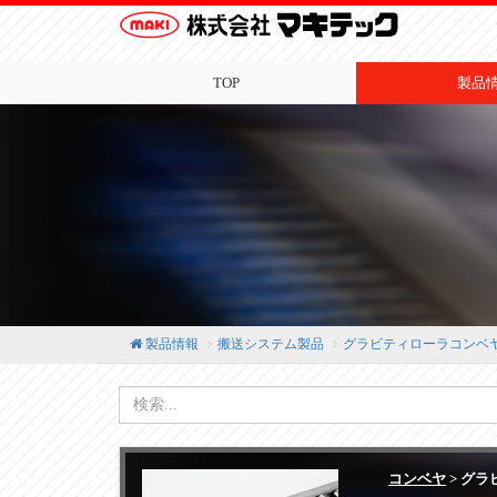
TOP
製品
製品情報
搬送システム製品
グラビティローラコンベ
コンベヤ
> グラ