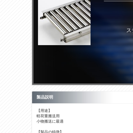
ス
製品説明
【用途】
軽荷重搬送用
小物搬送に最適
【製品の特徴】