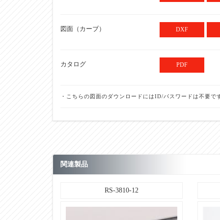
【ローラ単品仕様】
ローラ幅：標準ローラ幅（公称） Ｗ
図面（カーブ）
DXF
【ローラ単品仕様】
ローラ幅：標準ローラ全長 BB
カタログ
PDF
【ローラ単品仕様】
ローラ幅：製作可能最短幅（W）
【ローラ単品仕様】
・こちらの図面のダウンロードにはID/パスワードは不要で
ローラ幅：製作可能最長幅（W）
【ローラ単品仕様】
ローラ幅：フリーサイズ
【ローラ単品仕様】
ローラ仕様：材質
関連製品
【ローラ単品仕様】
ローラ仕様：表面処理
RS-3810-12
【ローラ単品仕様】
ベアリング：仕様