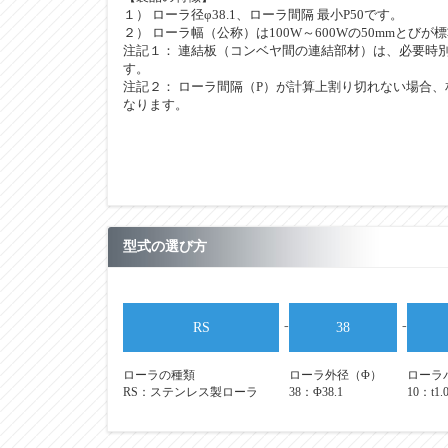
１） ローラ径φ38.1、ローラ間隔 最小P50です。
２） ローラ幅（公称）は100W～600Wの50mmとびが
注記１： 連結板（コンベヤ間の連結部材）は、必要時
す。
注記２： ローラ間隔（P）が計算上割り切れない場合、
なります。
型式の選び方
-
-
RS
38
ローラの種類
ローラ外径（Φ）
ローラパ
RS：ステンレス製ローラ
38：Φ38.1
10：t1.