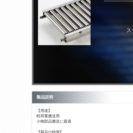
ス
製品説明
【用途】
軽荷重搬送用
小物部品搬送に最適
【製品の特徴】