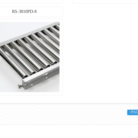
［60×30×2
RS-3810PD-8
SUS304
2B材
○
○
○
○
↑PA
○
50・75・100・150