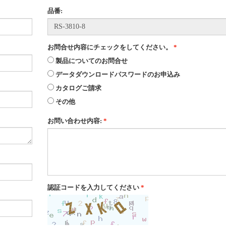
品番:
67
お問合せ内容にチェックをしてください。
*
8.0×0.8
製品についてのお問合せ
データダウンロードパスワードのお申込み
W＋35
カタログご請求
その他
パイプ
お問い合わせ内容:
*
丸・半月/ タテピン穴
SUS304
♯400研磨
認証コードを入力してください
*
○印の場合違うサイズの製作が可能です。