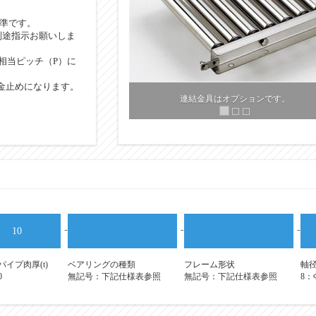
標準です。
別途指示お願いしま
相当ピッチ（P）に
金止めになります。
-
-
-
10
イプ肉厚(t)
ベアリングの種類
フレーム形状
軸
0
無記号：下記仕様表参照
無記号：下記仕様表参照
8：Φ