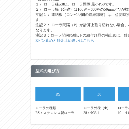
１） ローラ径φ38.1、ローラ間隔 最小P50です。
２） ローラ幅（公称）は100W～600Wの50mmとびが
注記１： 連結板（コンベヤ間の連結部材）は、必要時
す。
注記２： ローラ間隔（P）が計算上割り切れない場合、
なります。
注記３：ローラ間隔P50以下の組付け品の軸止めは、針
Rピン止めと針金止め違いはこちら
型式の選び方
-
-
RS
38
ローラの種類
ローラ外径（Φ）
ローラパ
RS：ステンレス製ローラ
38：Φ38.1
10：t1.