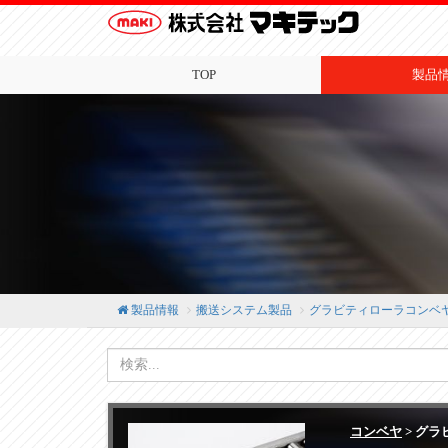
TOP
製品
製品情報
搬送システム製品
グラビティローラコンベ
コンベヤ
> グラ