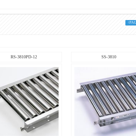
100～600
↑PA
W+13
100
RS-3810PD-12
SS-3810
600
50とび
SUS304
♯400研磨
プレス