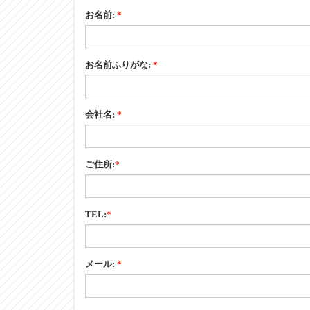
お名前:
*
【ローラコンベヤ仕様】
機高（ローラ上面）Ｈ
【標準軸仕様】
お名前ふりがな:
*
軸軽（φ）×肉厚（t） 公称（実寸）
【標準軸仕様】
軸長（mm）
会社名:
*
【標準軸仕様】
形状
ご住所:
*
【標準軸仕様】
加工
【標準軸仕様】
TEL:
*
材質
【標準軸仕様】
表面処理
メール:
*
単位：mm
※フリーサイズとはローラ幅Wが50mmとび以外を指し、