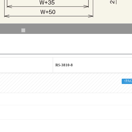
RS-3810-8
RS-3810-8
↑PA
38.1
1.0
8.2