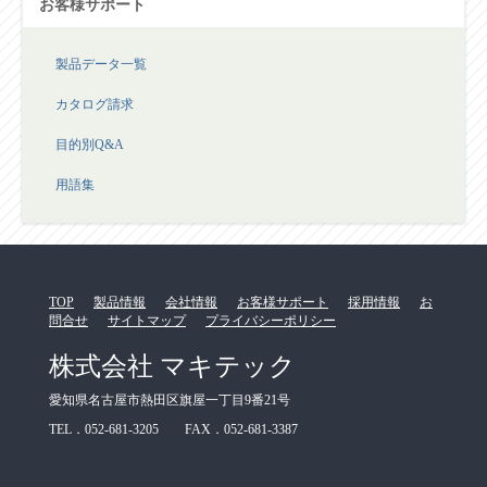
お客様サポート
製品データ一覧
カタログ請求
目的別Q&A
用語集
TOP
製品情報
会社情報
お客様サポート
採用情報
お
問合せ
サイトマップ
プライバシーポリシー
株式会社 マキテック
愛知県名古屋市熱田区旗屋一丁目9番21号
TEL．052-681-3205 FAX．052-681-3387