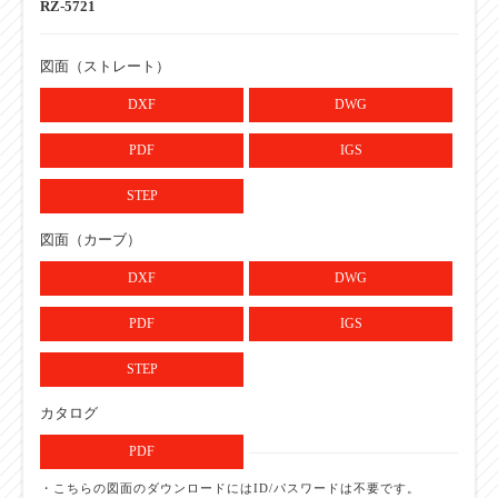
RZ-5721
【ローラ単品仕様】
1,000
製作可能最長ローラ幅（W）
図面（ストレート）
【ローラ単品仕様】
50とび
DXF
DWG
ローラ幅 フリーサイズ
【ローラ単品仕様】
PDF
IGS
STKM
ローラ仕様：材質
STEP
【ローラ単品仕様】
溶融亜鉛めっき
ローラ仕様：表面処理
図面（カーブ）
【ローラ単品仕様】
削り出し
DXF
DWG
ベアリング：仕様
【ローラコンベヤ仕様】
PDF
IGS
フレーム仕様：
[90×30×3.2
高さ×幅×肉厚（Ｉ×Ｋ×ｔ）
STEP
【ローラコンベヤ仕様】
スチール
カタログ
フレーム仕様：材質
PDF
【ローラコンベヤ仕様】
溶融めっき
フレーム仕様：表面処理
・こちらの図面のダウンロードにはID/パスワードは不要です。