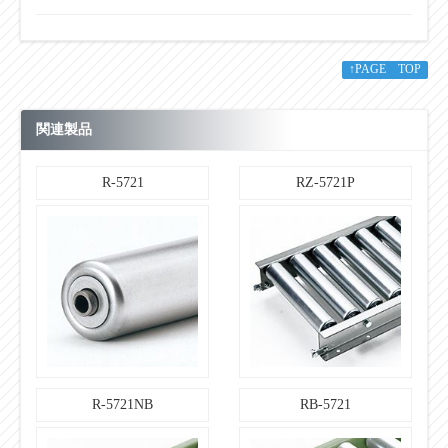
【ローラコンベヤ仕様】
○
標準機長製作範囲：1000L
↑PAGE TOP
【ローラコンベヤ仕様】
○
標準機長製作範囲：1500L
【ローラコンベヤ仕様】
関連製品
○
標準機長製作範囲：2000L
【ローラコンベヤ仕様】
R-5721
RZ-5721P
○
標準機長製作範囲：3000L
【ローラコンベヤ仕様】
標準機長製作範囲：
○
カーブ 内R900
【ローラコンベヤ仕様】
75・100・150・200
標準ローラ間隔：ピッチＰ
【ローラコンベヤ仕様】
100
機高（ローラ上面）Ｈ
R-5721NB
RB-5721
【標準軸仕様】
軸軽（φ）×肉厚（t）
12（11.8）×1.0
公称（実寸）