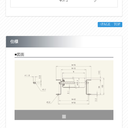
Φ57.2
グ
↑PAGE TOP
仕様
■図面