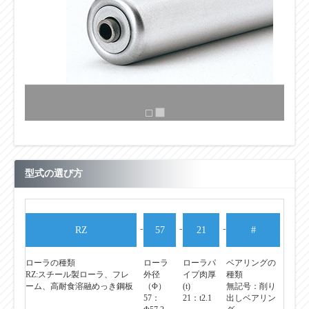
型式の選び方
-
-
-
RZ
57
21
#
ローラの種類
ローラ
ローラパ
ベアリングの
RZ:スチール製ローラ、フレ
外径
イプ肉厚
種類
ーム、高耐食溶融めっき鋼板
（Φ）
(t)
無記号：削り
57：
21：t2.1
出しベアリン