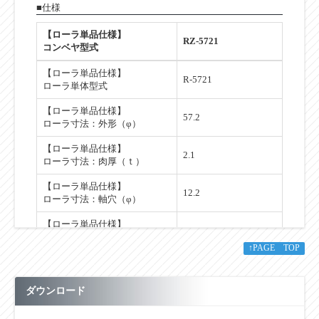
■仕様
【ローラ単品仕様】
RZ-5721
コンベヤ型式
【ローラ単品仕様】
R-5721
ローラ単体型式
【ローラ単品仕様】
57.2
ローラ寸法：外形（φ）
【ローラ単品仕様】
2.1
ローラ寸法：肉厚（ｔ）
【ローラ単品仕様】
12.2
ローラ寸法：軸穴（φ）
【ローラ単品仕様】
100～1,000
標準ローラ幅（公称）Ｗ
↑PAGE TOP
【ローラ単品仕様】
W+13
標準ローラ全長ＢＢ
ダウンロード
【ローラ単品仕様】
100
製作可能最短ローラ幅（W）