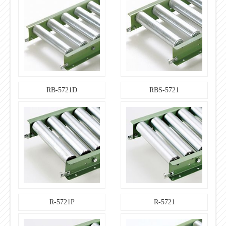
【標準軸仕様】
W＋40
軸長（mm）
【標準軸仕様】
パイプ
形状
【標準軸仕様】
丸・半月/ヨコピン穴
加工
RB-5721D
RBS-5721
【標準軸仕様】
STKM11A
材質
【標準軸仕様】
×
めっき
単位：㎜
R-5721P
R-5721
■その他