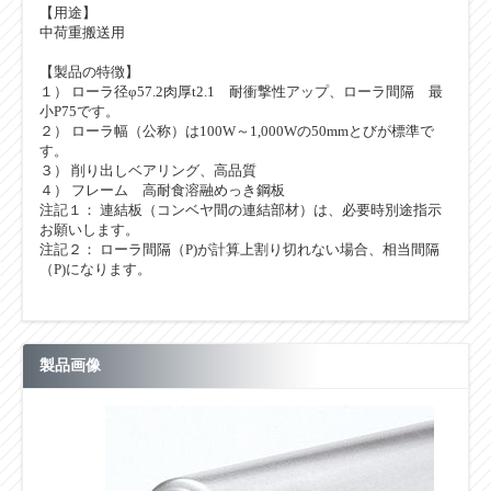
【用途】
中荷重搬送用
【製品の特徴】
１） ローラ径φ57.2肉厚t2.1 耐衝撃性アップ、ローラ間隔 最
小P75です。
２） ローラ幅（公称）は100W～1,000Wの50mmとびが標準で
す。
３） 削り出しベアリング、高品質
４） フレーム 高耐食溶融めっき鋼板
注記１： 連結板（コンベヤ間の連結部材）は、必要時別途指示
お願いします。
注記２： ローラ間隔（P)が計算上割り切れない場合、相当間隔
（P)になります。
製品画像