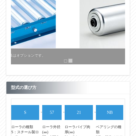
型式の選び方
-
-
-
S
57
21
NB
ローラの種類
ローラ外径
ローラパイプ肉
ベアリングの種
S：スチール製ロ
(㎜)
厚(㎜)
類