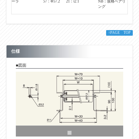
ーラ
57：Φ57.2
21：t2.1
NB：規格ベアリ
ング
↑PAGE TOP
仕様
■図面