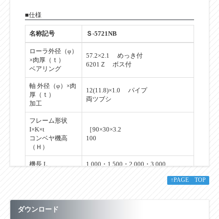
■仕様
名称記号
Ｓ-5721NB
ローラ外径（φ）
57.2×2.1 めっき付
×肉厚（ｔ）
6201Ｚ ボス付
ベアリング
軸 外径（φ）×肉
12(11.8)×1.0 パイプ
厚（ｔ）
両ツブシ
加工
フレーム形状
I×K×t
［90×30×3.2
コンベヤ機高
100
（Ｈ）
機長 L
1,000・1,500・2,000・3,000
↑PAGE TOP
90・150・240・305・390・490・
ローラ幅 W
620・690・790・890・990
ローラ間隔 P
75・100・150
ダウンロード