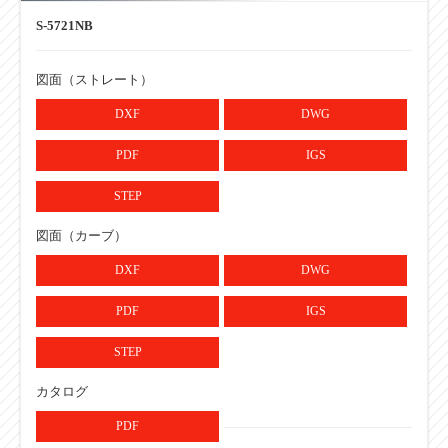
カーブ内R R
900
S-5721NB
ローラ強度
120
390W（kg）
図面（ストレート）
・単位：mm
DXF
DWG
PDF
IGS
STEP
図面（カーブ）
DXF
DWG
PDF
IGS
STEP
カタログ
PDF