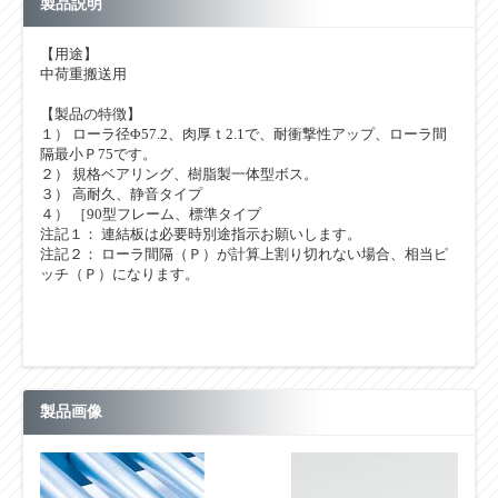
製品説明
【用途】
中荷重搬送用
【製品の特徴】
１） ローラ径Φ57.2、肉厚ｔ2.1で、耐衝撃性アップ、ローラ間
隔最小Ｐ75です。
２） 規格ベアリング、樹脂製一体型ボス。
３） 高耐久、静音タイプ
４） ［90型フレーム、標準タイプ
注記１： 連結板は必要時別途指示お願いします。
注記２： ローラ間隔（Ｐ）が計算上割り切れない場合、相当ピ
ッチ（Ｐ）になります。
製品画像