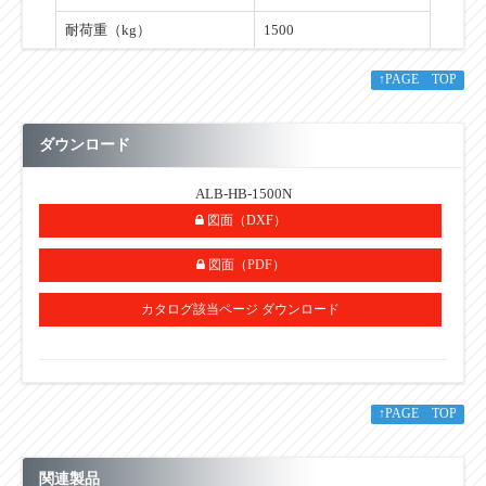
耐荷重（kg）
1500
空気消費量（Nℓ）
29
↑PAGE TOP
目安自重（kg）
47
ダウンロード
・単位：㎜
・耐荷重値(kg)は内圧0.5MPa(5㎏/㎤)時のエアーリフト本体に等
ALB-HB-1500N
分布荷重の際の概算理論値です。選定時には耐荷重値(㎏)の70％
で選定して下さい。
図面（DXF）
図面（PDF）
カタログ該当ページ ダウンロード
■その他
↑PAGE TOP
関連製品