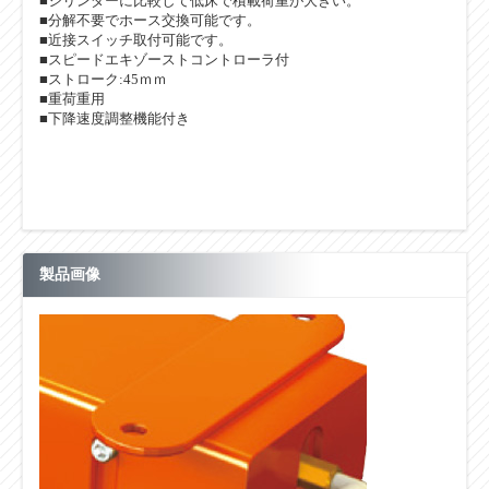
■シリンダーに比較して低床で積載荷重が大きい。
■分解不要でホース交換可能です。
■近接スイッチ取付可能です。
■スピードエキゾーストコントローラ付
■ストローク:45ｍｍ
■重荷重用
■下降速度調整機能付き
製品画像