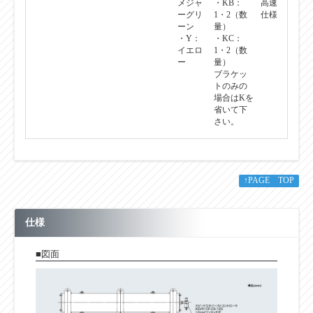
メジャ
・KB：
高速
ーグリ
1・2（数
仕様
ーン
量）
・Y：
・KC：
イエロ
1・2（数
ー
量）
ブラケッ
トのみの
場合はKを
省いて下
さい。
↑PAGE TOP
仕様
■図面