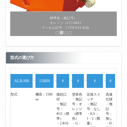
標準色（無記号）
・オレンジ（C12-60X)
・マンセル記号：2.5YR 6/14 近似
型式の選び方
-
-
-
-
-
ALB-HB
1500N
#
#
#
#
型式
機長：1500
接続口
塗装色
近接スイ
高速
㎜
径
・無記
ッチ
仕様
・無記
号：オ
・無記
・無
号：
レンジ
号：なし
記
Φ12（標
（標準
・KA：
号：
準）
色）
1・2（数
無し
・2:Φ16
・G：
量）
・H：