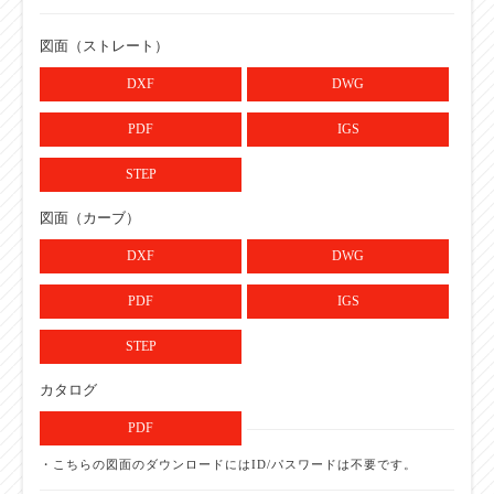
【ローラ単品仕
様】
90・150・240・305・390・490・
図面（ストレート）
ローラ幅：標準
620・690・790・890・990
ローラ幅（公
DXF
DWG
称）W
PDF
IGS
【ローラ単品仕
様】
W+8
ローラ幅：標準
STEP
ローラ全長 BB
図面（カーブ）
【ローラ単品仕
様】
DXF
DWG
ローラ幅：製作
90
可能最短幅
PDF
IGS
（W）
【ローラ単品仕
STEP
様】
ローラ幅：製作
990
カタログ
可能最長幅
（W）
PDF
【ローラ単品仕
・こちらの図面のダウンロードにはID/パスワードは不要です。
様】
×