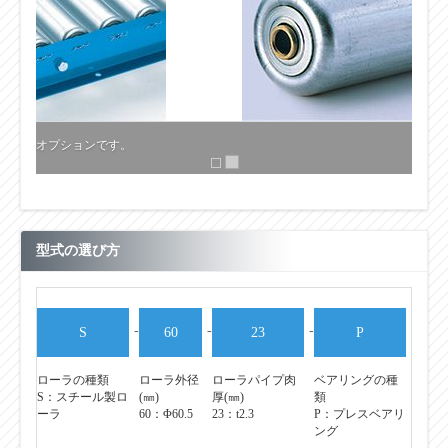
型式の選び方
-
-
-
S
60
23
P
ローラの種類
ローラ外径
ローラパイプ肉
ベアリングの種
S：スチール製ロ
(㎜)
厚(㎜)
類
ーラ
60：Φ60.5
23：t2.3
P：プレスベアリ
ング