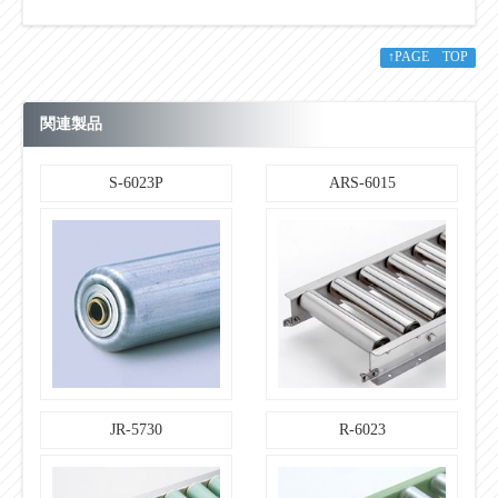
ローラ幅：フリ
ーサイズ
↑PAGE TOP
【ローラ単品仕
様】
STKM
ローラ仕様：材
関連製品
質
【ローラ単品仕
S-6023P
ARS-6015
様】
溶融亜鉛めっき
ローラ仕様：表
面処理
【ローラ単品仕
様】
プレス
ベアリング：仕
様
【ローラコンベ
［90×30×3.2 （［90×30×2.3）
ヤ仕様】
※標準フレームの肉厚はt3.2です。
フレーム仕様：
t2.3の製作希望の場合、ご指定お願
高さ×幅×肉厚
JR-5730
R-6023
いします。
I×K×t
【ローラコンベ