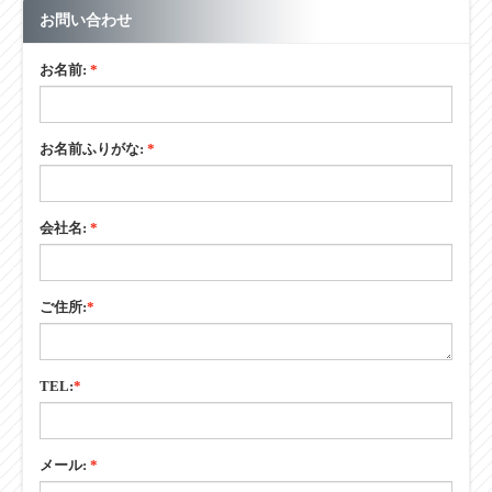
（φ）×肉厚
お問い合わせ
（ｔ）
【標準軸仕様】
W+33
お名前:
*
軸長（mm）
【標準軸仕様】
パイプ
形状
お名前ふりがな:
*
【標準軸仕様】
両ツブシ
加工
会社名:
*
【標準軸仕様】
STKM11A
材質
【標準軸仕様】
×
ご住所:
*
めっき
・単位：mm
・フリーサイズとはローラ幅Wが50とび以外を指し、〇印の場
TEL:
*
合違うサイズの製作が可能です。
メール:
*