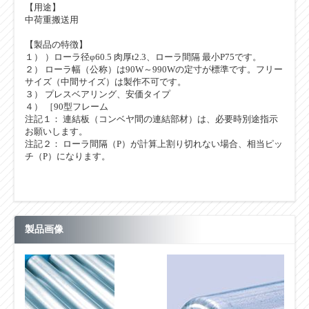
【用途】
中荷重搬送用
【製品の特徴】
１） ）ローラ径φ60.5 肉厚t2.3、ローラ間隔 最小P75です。
２） ローラ幅（公称）は90W～990Wの定寸が標準です。フリー
サイズ（中間サイズ）は製作不可です。
３） プレスベアリング、安価タイプ
４） ［90型フレーム
注記１： 連結板（コンベヤ間の連結部材）は、必要時別途指示
お願いします。
注記２： ローラ間隔（P）が計算上割り切れない場合、相当ピッ
チ（P）になります。
製品画像