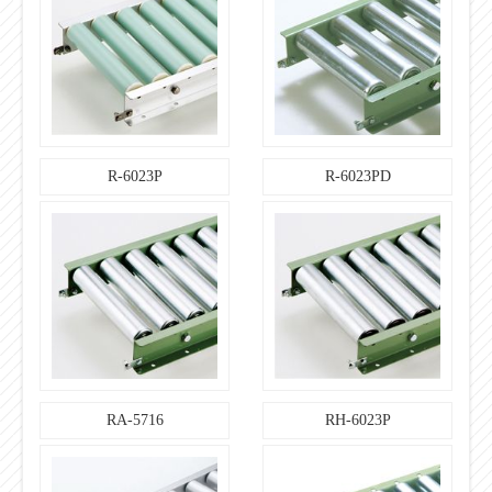
ヤ仕様】
スチール
フレーム仕様：
材質
【ローラコンベ
ヤ仕様】
焼付塗装
フレーム仕様：
表面処理
R-6023P
R-6023PD
【ローラコンベ
ヤ仕様】
標準機長製作範
○
囲：機長 L
1,000
【ローラコンベ
ヤ仕様】
○
標準機長製作範
囲：機長 L1,500
【ローラコンベ
ヤ仕様】
RA-5716
RH-6023P
標準機長製作範
○
囲：機長 L
2,000