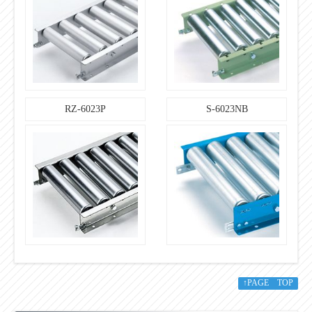
【ローラコンベ
ヤ仕様】
標準機長製作範
○
囲：機長 L
3,000
【ローラコンベ
ヤ仕様】
RZ-6023P
S-6023NB
標準機長製作範
○
囲：カーブ内
R900
【ローラコンベ
ヤ仕様】
75・100・150・200
標準ローラ間
隔：ピッチ P
【ローラコンベ
ヤ仕様】
101.7
機高：（ローラ
上面）H
↑PAGE TOP
【標準軸仕様】
公称径（実寸）
12 （11.8）×1.0