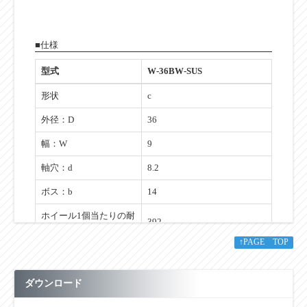
■仕様
型式
W-36BW-SUS
形状
c
外径：D
36
幅：W
9
軸穴：d
8.2
ボス：b
14
ホイール1個当たりの耐
392
荷重(N)
↑PAGE TOP
自重g
59
ダウンロード